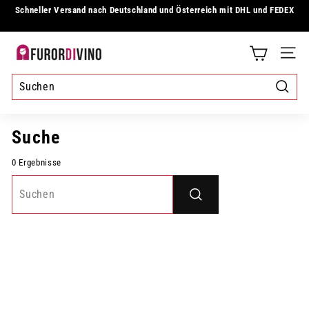
Direkt
Schneller Versand nach Deutschland und Österreich mit DHL und FEDEX
zum
Pause
Inhalt
Diashow
F
SEIT
u
r
Suche
o
Suche
r
0 Ergebnisse
d
i
Suchen
v
i
n
o