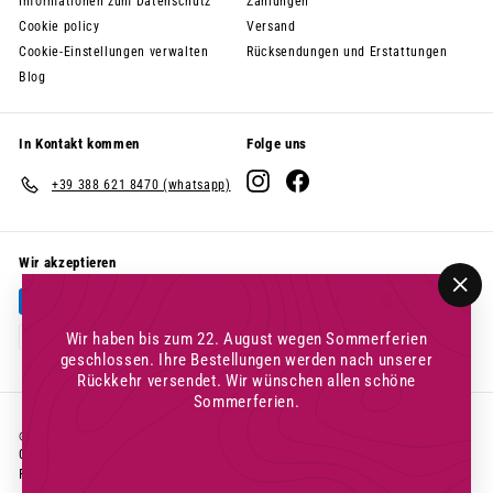
Informationen zum Datenschutz
Zahlungen
Cookie policy
Versand
Cookie-Einstellungen verwalten
Rücksendungen und Erstattungen
Blog
In Kontakt kommen
Folge uns
Instagram
Facebook
+39 388 621 8470 (whatsapp)
Wir akzeptieren
"Sch
(Esc
Wir haben bis zum 22. August wegen Sommerferien
geschlossen. Ihre Bestellungen werden nach unserer
Rückkehr versendet. Wir wünschen allen schöne
Sommerferien.
© 2026 Furordivino | Via Capitano Sella 44 (36015) Schio (VI) | P.IVA
04229580248 | REA VI 389089
Powered by Shopify