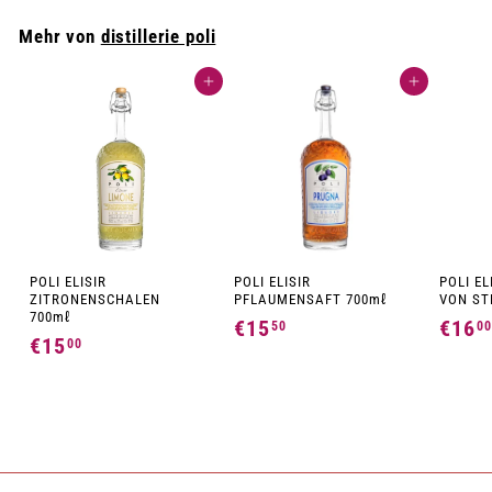
Mehr von
distillerie poli
In den Einkaufswagen legen
In den Einkaufswagen legen
POLI ELISIR
POLI ELISIR
POLI EL
ZITRONENSCHALEN
PFLAUMENSAFT 700mℓ
VON ST
700mℓ
€15
€
€16
50
00
€15
€
00
1
1
5
5
,
,
5
0
0
0