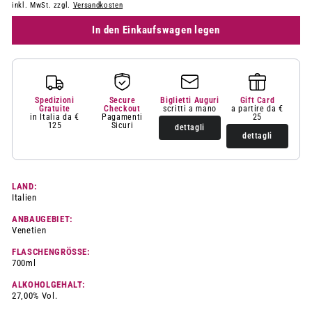
inkl. MwSt. zzgl.
Versandkosten
In den Einkaufswagen legen
Spedizioni
Secure
Biglietti Auguri
Gift Card
Gratuite
Checkout
scritti a mano
a partire da €
in Italia da €
Pagamenti
25
125
Sicuri
dettagli
dettagli
LAND:
Italien
ANBAUGEBIET:
Venetien
FLASCHENGRÖSSE:
700ml
ALKOHOLGEHALT:
27,00% Vol.