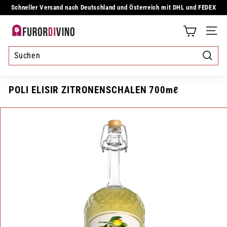
Direkt
Schneller Versand nach Deutschland und Österreich mit DHL und FEDEX
zum
Pause
Inhalt
Diashow
F
SEIT
u
r
Suche
o
POLI ELISIR ZITRONENSCHALEN 700mℓ
r
d
i
v
i
n
o