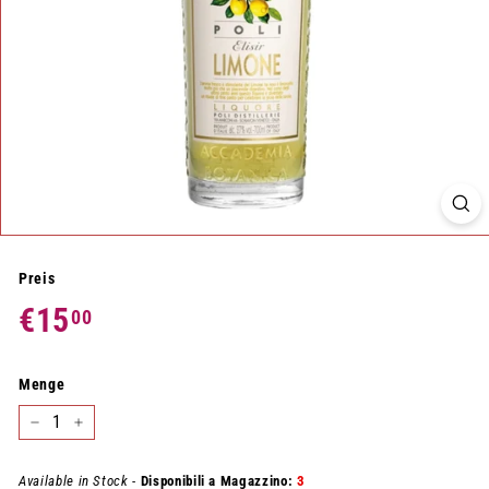
Preis
Normaler
€15
€15,00
00
Preis
Menge
−
+
Available in Stock -
Disponibili a Magazzino:
3