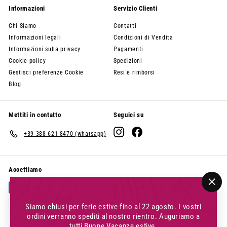
Informazioni
Servizio Clienti
Chi Siamo
Contatti
Informazioni legali
Condizioni di Vendita
Informazioni sulla privacy
Pagamenti
Cookie policy
Spedizioni
Gestisci preferenze Cookie
Resi e rimborsi
Blog
Mettiti in contatto
Seguici su
Instagram
Facebook
+39 388 621 8470 (whatsapp)
Accettiamo
"Chi
(esc
Siamo chiusi per ferie estive fino al 22 agosto. I vostri
ordini verranno spediti al nostro rientro. Auguriamo a
tutti Buone Vacanze estive.