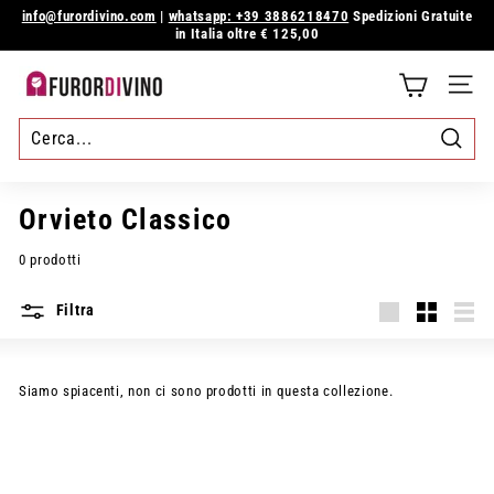
Vai
info@furordivino.com
|
whatsapp: +39 3886218470
Spedizioni Gratuite
direttamente
in Italia oltre € 125,00
Metti
ai
in
contenuti
pausa
F
presentazione
NAVI
u
r
Cerca
o
Orvieto Classico
r
0 prodotti
d
Filtra
i
Grande
Piccola
Elen
v
Siamo spiacenti, non ci sono prodotti in questa collezione.
i
n
o